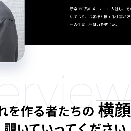
新卒でIT系のメーカーに入社し、そ
いており、お客様と接する仕事が好
ーの仕事にも魅力を感じた。
e
r
v
i
e
w
横顔
れを作る者たちの
覗いていってください