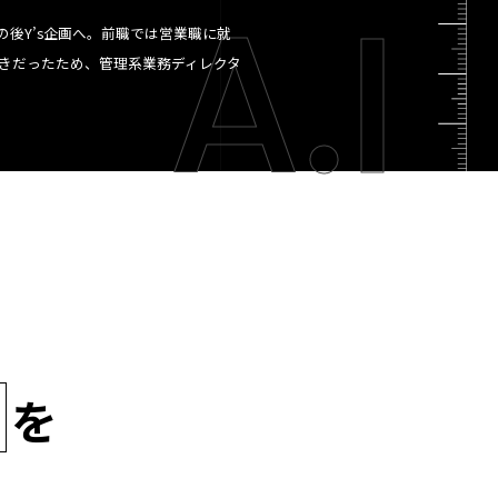
A.I
の後Y’s企画へ。前職では営業職に就
きだったため、管理系業務ディレクタ
を