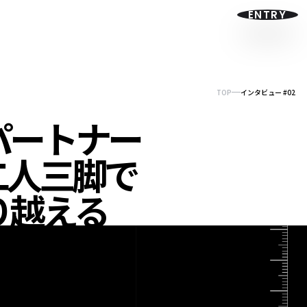
ENTRY
アステップ
ギャラリー
キーワードから知る
募集要項
TOP
インタビュー #02
パートナー
二人三脚で
り越える