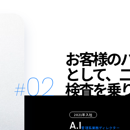
TOP
VISION
求められる力
インタビュー
キャリ
お客様の
として、
02
検査を乗
2021年入社
A.I
管理系業務ディレクター