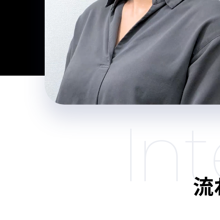
I
n
t
流